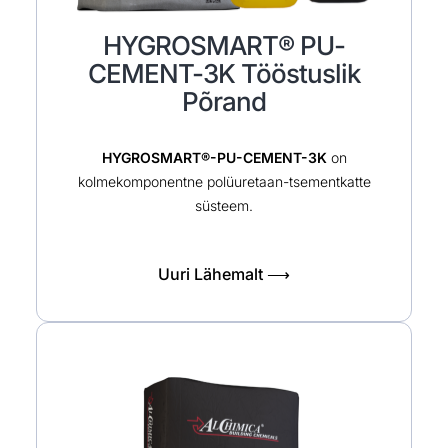
HYGROSMART® PU-
CEMENT-3K Tööstuslik
Põrand
HYGROSMART®-PU-CEMENT-3K
on
kolmekomponentne polüuretaan-tsementkatte
süsteem.
Uuri Lähemalt ⟶