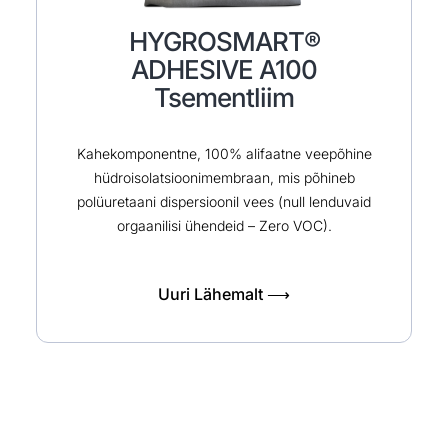
HYGROSMART®
ADHESIVE A100
Tsementliim
Kahekomponentne, 100% alifaatne veepõhine
hüdroisolatsioonimembraan, mis põhineb
polüuretaani dispersioonil vees (null lenduvaid
orgaanilisi ühendeid – Zero VOC).
Uuri Lähemalt ⟶