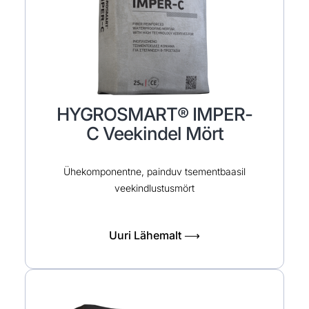
HYGROSMART® IMPER-
C Veekindel Mört
Ühekomponentne, painduv tsementbaasil
veekindlustusmört
Uuri Lähemalt ⟶