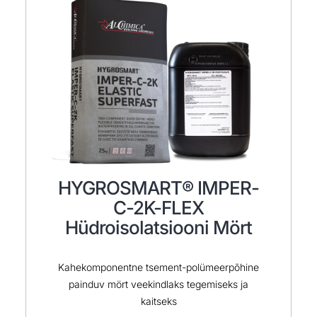
HYGROSMART® IMPER-
C-2K-FLEX
Hüdroisolatsiooni Mört
Kahekomponentne tsement-polümeerpõhine
painduv mört veekindlaks tegemiseks ja
kaitseks