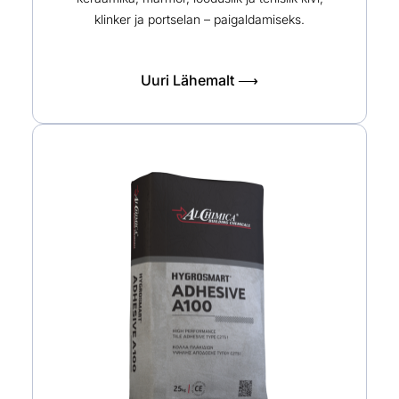
klinker ja portselan – paigaldamiseks.
Uuri Lähemalt ⟶