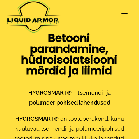
Betooni
parandamine,
hüdroisolatsiooni
mördid ja liimid
HYGROSMART® – tsemendi- ja
polümeeripõhised lahendused
HYGROSMART®
on tooteperekond, kuhu
kuuluvad tsemendi- ja polümeeripõhised
tooted, mis pakuvad terviklikke lahendusi