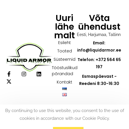
Uuri
Võta
lähe
ühendust
malt
Eesti, Harjumaa, Tallinn
Esileht
Email:
info@liquidarmor.ee
Tooted
Süsteemid
Telefon: +372 564 65
197
Tööstuslikud
põrandad
Esmaspäevast -
Kontakt
Reedeni 8:30-16:30
By continuing to use this website, you consent to the use of
cookies in accordance with our Cookie Policy.