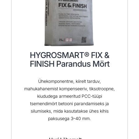
HYGROSMART® FIX &
FINISH Parandus Mört
Ühekomponentne, kiirelt tarduv,
mahukahanemist kompenseeriv, tiksotroopne,
kiududega armeeritud PCC-tüüpi
tsemendimört betooni parandamiseks ja
silumiseks, mida kasutatakse ühes kihis
paksusega 3–40 mm.