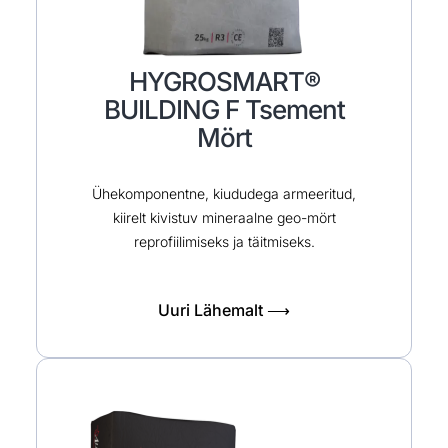
HYGROSMART®
BUILDING F Tsement
Mört
Ühekomponentne, kiududega armeeritud,
kiirelt kivistuv mineraalne geo-mört
reprofiilimiseks ja täitmiseks.
Uuri Lähemalt ⟶