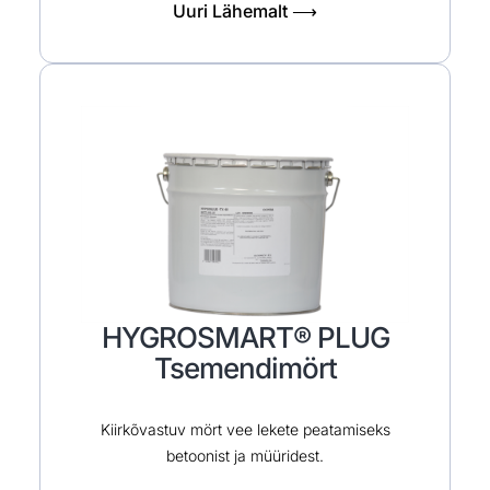
Uuri Lähemalt ⟶
HYGROSMART® PLUG
Tsemendimört
Kiirkõvastuv mört vee lekete peatamiseks
betoonist ja müüridest.