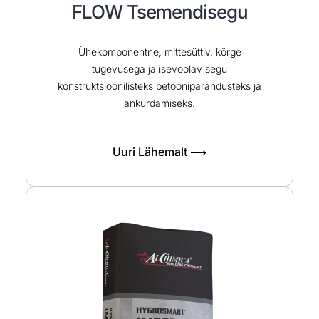
FLOW Tsemendisegu
Ühekomponentne, mittesüttiv, kõrge
tugevusega ja isevoolav segu
konstruktsioonilisteks betooniparandusteks ja
ankurdamiseks.
Uuri Lähemalt ⟶