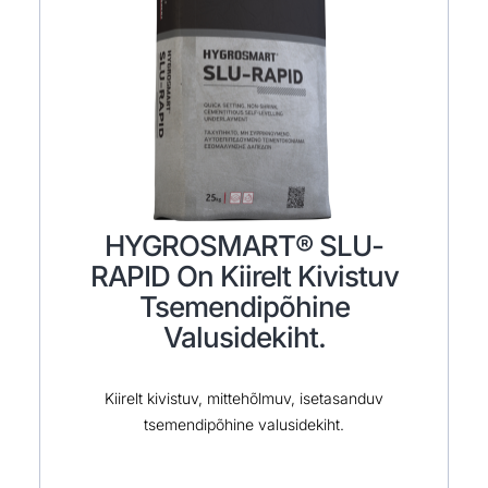
HYGROSMART® SLU-
RAPID On Kiirelt Kivistuv
Tsemendipõhine
Valusidekiht.
Kiirelt kivistuv, mittehõlmuv, isetasanduv
tsemendipõhine valusidekiht.