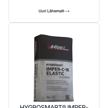
Uuri Lähemalt⟶
HYGROSMART® IMPER-