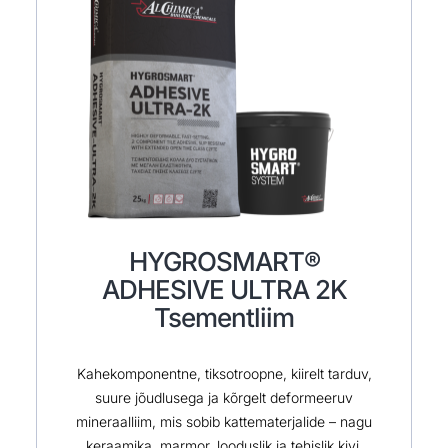
HYGROSMART®
ADHESIVE ULTRA 2K
Tsementliim
Kahekomponentne, tiksotroopne, kiirelt tarduv,
suure jõudlusega ja kõrgelt deformeeruv
mineraalliim, mis sobib kattematerjalide – nagu
keraamika, marmor, looduslik ja tehislik kivi,