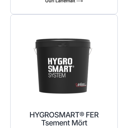
Uuri Lähemalt ⟶
HYGROSMART® FER
Tsement Mört