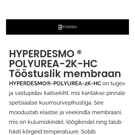
Kirjeldus
HYPERDESMO ®
POLYUREA-2K-HC
Tööstuslik membraan
HYPERDESMO®-POLYUREA-2K-HC
on tugev
ja vastupidav kaitsekiht, mis kantakse pinnale
spetsiaalse kuumsurvepihustiga. See
moodustab elastse ja veekindla membraani,
mis on kulumiskindel, löögikindel ning talub
hästi kõrgeid temperatuure. Sobib