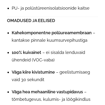
PU- ja polüstüreenisolatsioonide kaitse
OMADUSED JA EELISED
Kahekomponentne polüureamembraan
–
kantakse pinnale kuumsurvepihustiga
100% kuivainet
– ei sisalda lenduvaid
ühendeid (VOC-vaba)
Väga kiire kivistumine
– geelistumisaeg
vaid 30 sekundit
Väga hea mehaaniline vastupidavus
–
tõmbetugevus, kulumis- ja löögikindlus