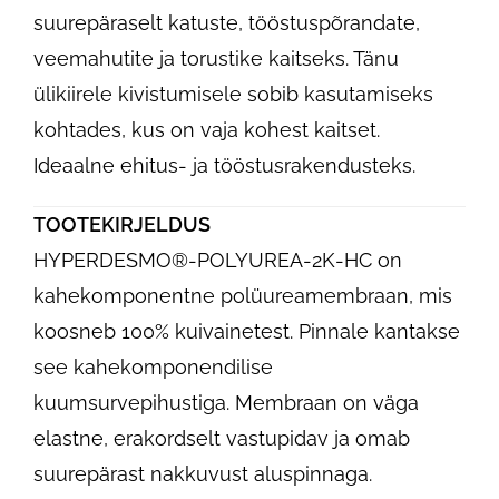
suurepäraselt katuste, tööstuspõrandate,
veemahutite ja torustike kaitseks. Tänu
ülikiirele kivistumisele sobib kasutamiseks
kohtades, kus on vaja kohest kaitset.
Ideaalne ehitus- ja tööstusrakendusteks.
TOOTEKIRJELDUS
HYPERDESMO®-POLYUREA-2K-HC on
kahekomponentne polüureamembraan, mis
koosneb 100% kuivainetest. Pinnale kantakse
see kahekomponendilise
kuumsurvepihustiga. Membraan on väga
elastne, erakordselt vastupidav ja omab
suurepärast nakkuvust aluspinnaga.