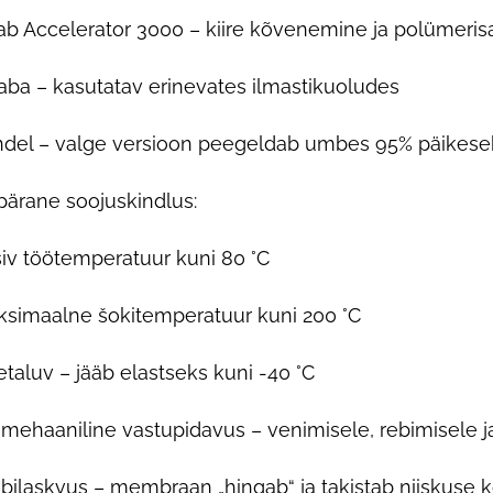
ab Accelerator 3000 – kiire kõvenemine ja polümeris
aba – kasutatav erinevates ilmastikuoludes
ndel – valge versioon peegeldab umbes 95% päikesek
ärane soojuskindlus:
iv töötemperatuur kuni 80 °C
simaalne šokitemperatuur kuni 200 °C
taluv – jääb elastseks kuni -40 °C
mehaaniline vastupidavus – venimisele, rebimisele 
bilaskvus – membraan „hingab“ ja takistab niiskuse