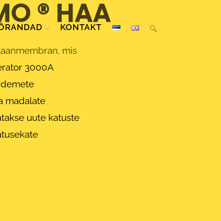
MO ® HAA
PÕRANDAD
KONTAKT
taanmembran, mis
rator 3000A
sidemete
a madalate
takse uute katuste
atusekate