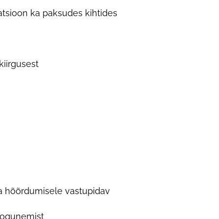
atsioon ka paksudes kihtides
iirgusest
ja hõõrdumisele vastupidav
 kogunemist