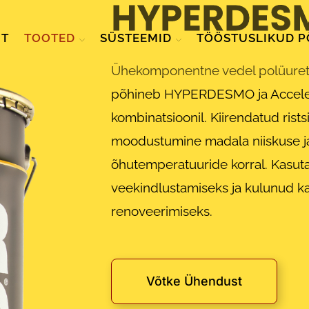
HYPERDES
HT
TOOTED
SÜSTEEMID
TÖÖSTUSLIKUD 
Ühekomponentne vedel polüure
põhineb HYPERDESMO ja Accele
kombinatsioonil. Kiirendatud rist
moodustumine madala niiskuse j
õhutemperatuuride korral. Kasuta
veekindlustamiseks ja kulunud k
renoveerimiseks.
Võtke Ühendust