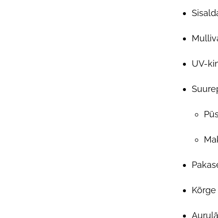
Sisald
Mulliv
UV-ki
Suurep
Püs
Mak
Pakase
Kõrge 
Aurulä