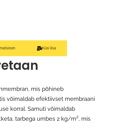
rmatsioon
Küsi lisa
retaan
nmembran, mis põhineb
is võimaldab efektiivset membraani
use korral. Samuti võimaldab
kketa, tarbega umbes 2 kg/m², mis