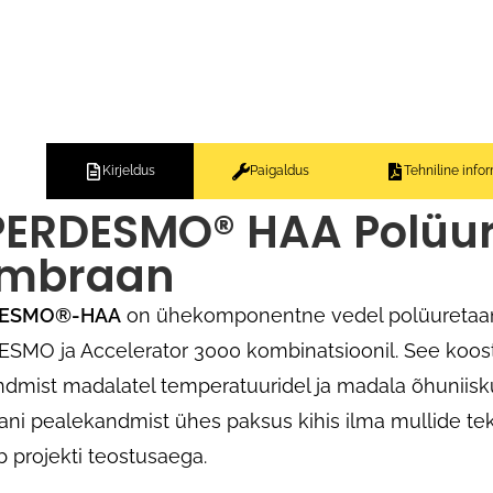
Kirjeldus
Paigaldus
Tehniline info
ERDESMO® HAA Polüu
mbraan
ESMO®-HAA
on ühekomponentne vedel polüuretaa
MO ja Accelerator 3000 kombinatsioonil. See koost
dmist madalatel temperatuuridel ja madala õhuniisk
i pealekandmist ühes paksus kihis ilma mullide te
 projekti teostusaega.