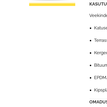
KASUTU
Veekinde
Katus
Terras
Kerged
Bituu
EPDM/
Kipspl
OMADUS