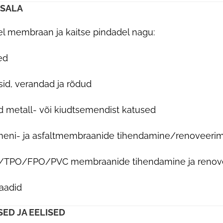
SALA
l membraan ja kaitse pindadel nagu:
ed
sid, verandad ja rõdud
 metall- või kiudtsemendist katused
meni- ja asfaltmembraanide tihendamine/renoveeri
TPO/FPO/PVC membraanide tihendamine ja renov
aadid
ED JA EELISED