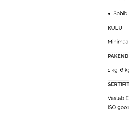
Sobib 
KULU
Minimaal
PAKEND
1 kg, 6 k
SERTIFI
Vastab E
ISO 900