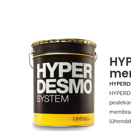
HYP
me
HYPERD
HYPERDES
pealekan
membraan
lühendab