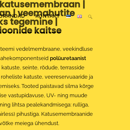
 katusemembraan |
n | veemahutite
PÕRANDAD
KONTAKT
ks tegemine |
ioonide kaitse
teemi vedelmembraane, veekindluse
 kahekomponentseid
polüuretaanist
katuste, seinte, rõdude, terrasside
 roheliste katuste, veereservuaaride ja
miseks. Tooted paistavad silma kõrge
lise vastupidavuse, UV- ning muude
ng lihtsa pealekandmisega: rulliga,
(airless) pihustiga. Katusemembraanide
 võtke meiega ühendust.