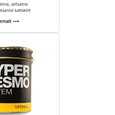
hine, alifaatne
taanist kattekiht
hemalt ⟶