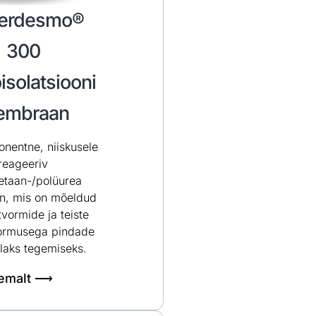
erdesmo®
300
isolatsiooni
mbraan
entne, niiskusele
reageeriv
etaan-/polüurea
, mis on mõeldud
atvormide ja teiste
ormusega pindade
laks tegemiseks.
hemalt ⟶