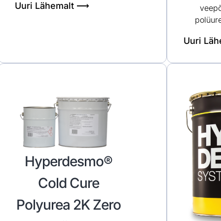
Uuri Lähemalt ⟶
veepõ
polüure
Uuri Lä
Hyperdesmo®
Cold Cure
Polyurea 2K Zero