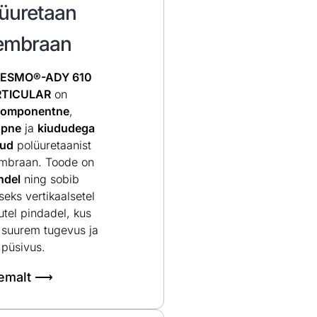
üuretaan
mbraan
ESMO®-ADY 610
RTICULAR
on
komponentne
,
opne
ja
kiududega
tud
polüuretaanist
mbraan. Toode on
ndel
ning sobib
eks vertikaalsetel
kutel pindadel, kus
k suurem tugevus ja
püsivus.
hemalt ⟶