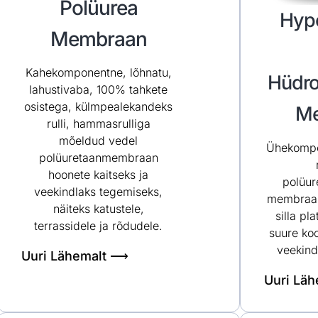
Polüurea
Hyp
Membraan
Kahekomponentne, lõhnatu,
Hüdro
lahustivaba, 100% tahkete
osistega, külmpealekandeks
Me
rulli, hammasrulliga
mõeldud vedel
Ühekompon
polüuretaanmembraan
hoonete kaitseks ja
polüur
veekindlaks tegemiseks,
membraan
näiteks katustele,
silla pl
terrassidele ja rõdudele.
suure ko
veekind
Uuri Lähemalt ⟶
Uuri Lä