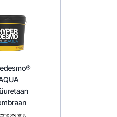
edesmo®
AQUA
üuretaan
mbraan
komponentne,