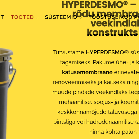
HYPERDESMO® –
rõdu membraa
HT
TOOTED
SÜSTEEMID
TÖÖSTUSLIKUD 
veekindla
konstrukts
Tutvustame
HYPERDESMO®
süs
tagamiseks. Pakume ühe- ja
katusemembraane
erinevate 
renoveerimiseks ja kaitseks ning
muude pindade veekindlaks tege
mehaanilise, soojus- ja keemi
keskkonnamõjude taluvusega ni
pintsliga või hüdrodünaamilise 
hinna kohta palun