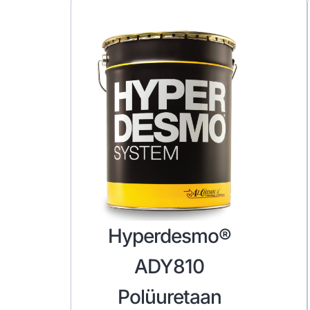
Hyperdesmo®
ADY810
Polüuretaan