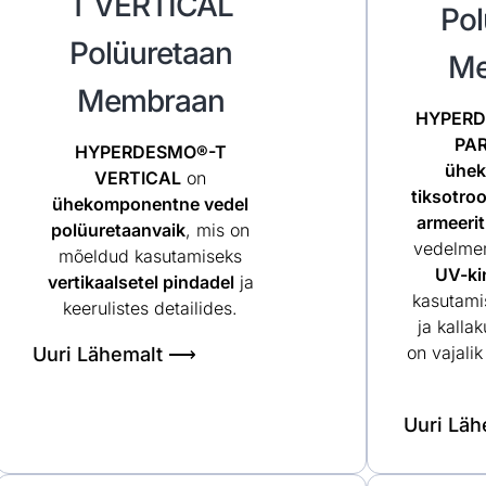
T VERTICAL
Pol
Polüuretaan
Me
Membraan
HYPERD
PA
HYPERDESMO®-T
ühe
VERTICAL
on
tiksotro
ühekomponentne vedel
armeeri
polüuretaanvaik
, mis on
vedelme
mõeldud kasutamiseks
UV-ki
vertikaalsetel pindadel
ja
kasutamis
keerulistes detailides.
ja kalla
on vajali
Uuri Lähemalt ⟶
Uuri Lä