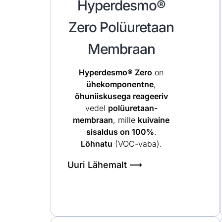
Hyperdesmo®
Zero Polüuretaan
Membraan
Hyperdesmo® Zero
on
ühekomponentne
,
õhuniiskusega reageeriv
vedel
polüuretaan-
membraan
, mille
kuivaine
sisaldus on 100%
.
Lõhnatu
(VOC-vaba).
Uuri Lähemalt ⟶