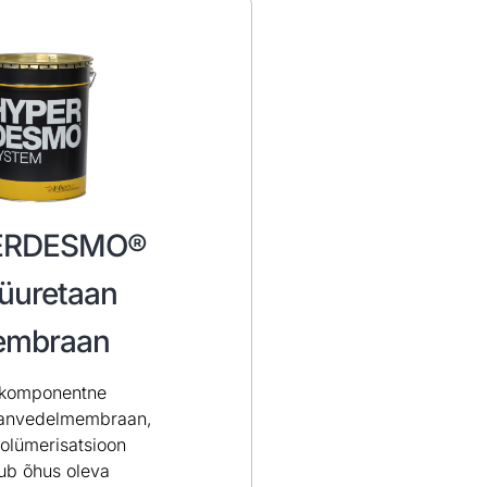
ERDESMO®
üuretaan
mbraan
komponentne
aanvedelmembraan,
polümerisatsioon
ub õhus oleva