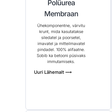
Polüurea
Membraan
Ühekomponentne, värvitu
krunt, mida kasutatakse
siledatel ja poorsetel,
imavatel ja mitteilmavatel
pindadel. 100% alifaatne.
Sobib ka betooni püsivaks
immutamiseks.
Uuri Lähemalt ⟶