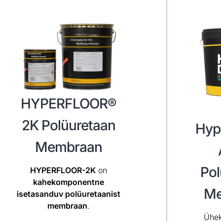
HYPERFLOOR®
2K Polüuretaan
Hyp
Membraan
Pol
HYPERFLOOR-2K
on
kahekomponentne
Me
isetasanduv polüuretaanist
membraan
.
Ühe