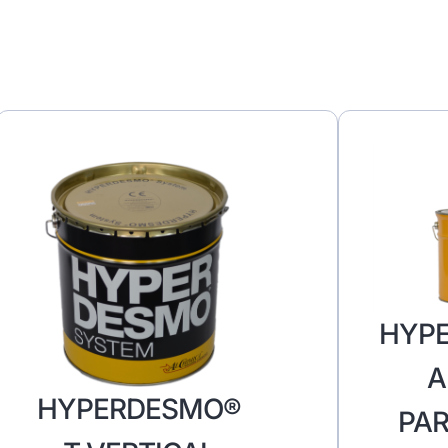
HYP
A
HYPERDESMO®
PAR