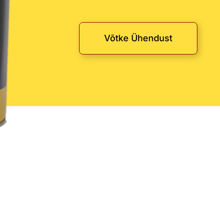
Võtke Ühendust