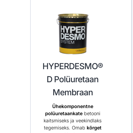
HYPERDESMO®
D Polüuretaan
Membraan
Ühekomponentne
polüuretaankate
betooni
kaitsmiseks ja veekindlaks
tegemiseks. Omab
kõrget