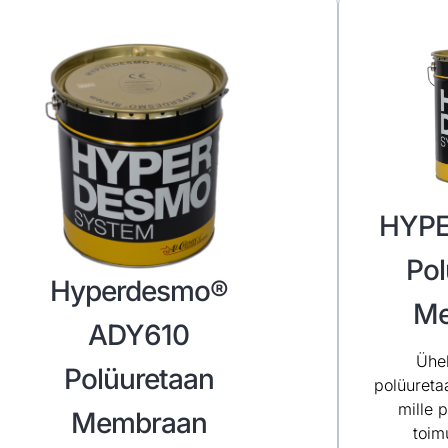
HYP
Pol
Hyperdesmo®
Me
ADY610
Ühe
Polüuretaan
polüuret
mille 
Membraan
toim